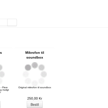
s
Mikrofon til
soundbox
 - Flere
Original mikrofon til soundbox
g muligt
n
250,00 Kr