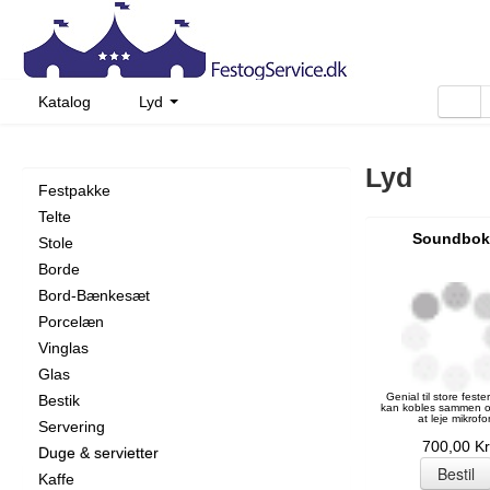
Katalog
Lyd
Lyd
Festpakke
Telte
Soundbok
Stole
3 meter
Borde
6 meter
Bord-Bænkesæt
9 meter
Porcelæn
12 meter
Vinglas
15 meter
Schönwald
Glas
Pagode
Benedict
Spiegelau
Genial til store fester
Bestik
Panorama
Prinsessa
Vandglas
kan kobles sammen o
at leje mikrofo
Servering
Parket dansegulv
Pisa
Drinksglas
Chippendale Ritz
700,00 Kr
Duge & servietter
Øvrigt
Ølglas
Chippendale Classic
Kaffe
Kander
Amefa Venedi
Stof