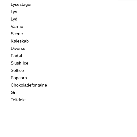
Lysestager
Øvrigt
Øvrigt
Papir
Lys
Lyd
Varme
Scene
Køleskab
Diverse
Fadøl
Slush Ice
Softice
Popcorn
Chokoladefontaine
Grill
Teltdele