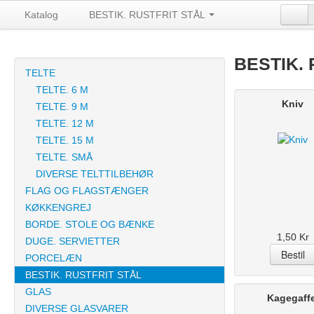
Katalog
BESTIK. RUSTFRIT STÅL
BESTIK.
TELTE
TELTE. 6 M
Kniv
TELTE. 9 M
TELTE. 12 M
TELTE. 15 M
TELTE. SMÅ
DIVERSE TELTTILBEHØR
FLAG OG FLAGSTÆNGER
KØKKENGREJ
BORDE. STOLE OG BÆNKE
1,50 Kr
DUGE. SERVIETTER
PORCELÆN
BESTIK. RUSTFRIT STÅL
GLAS
Kagegaffe
DIVERSE GLASVARER