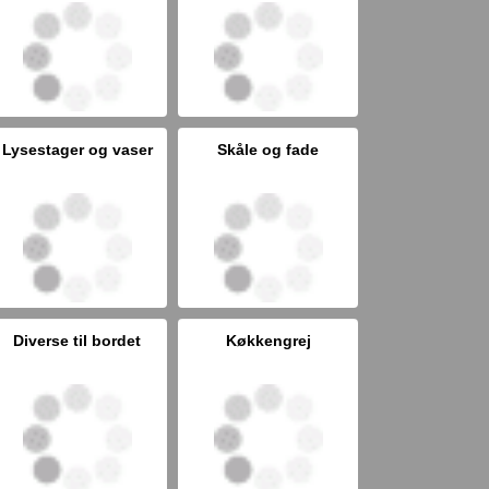
Lysestager og vaser
Skåle og fade
Diverse til bordet
Køkkengrej