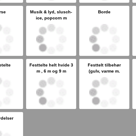
rse
Musik & lyd, slusch-
Borde
ice, popcorn m
telte
Festtelte helt hvide 3
Festtelt tilbehør
m , 6 m og 9 m
(gulv, varme m.
ydelser