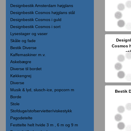
Designbestik Amsterdam højglans
Designbestik Cosmos højglans stål
Designbestik Cosmos i guld
Designbestik Cosmos i sort
Lysestager og vaser
Design
Skåle og fade
Cosmos h
Bestik Diverse
st
Kaffemaskiner m.v.
Askebægre
Diverse til bordet
Køkkengrej
Diverse
Musik & lyd, slusch-ice, popcorn m
Bestik 
Borde
Stole
Stofduge/stofservietter/viskestykk
Pagodetelte
Festtelte helt hvide 3 m , 6 m og 9 m