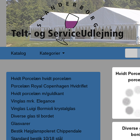
Katalog
Kategorier
Hvidt Porc
Hvidt Porcelæn hvidt porcelæn
porc
Porcelæn Royal Copenhagen Hvidriflet
Hvidt porcelæn m/guldkant
Vinglas mrk. Elegance
Vinglas Luigi Bormioli krystalglas
Diverse glas til bordet
Glasvarer
Diverse 
Bestik Højglanspoleret Chippendale
bor
Standard bestik 10/18 stål