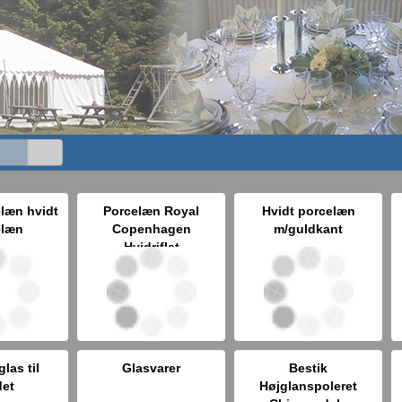
elæn hvidt
Porcelæn Royal
Hvidt porcelæn
elæn
Copenhagen
m/guldkant
Hvidriflet
glas til
Glasvarer
Bestik
det
Højglanspoleret