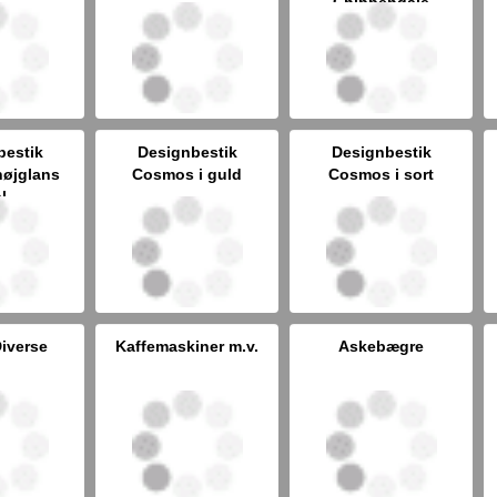
Chippendale
bestik
Designbestik
Designbestik
øjglans
Cosmos i guld
Cosmos i sort
ål
Diverse
Kaffemaskiner m.v.
Askebægre