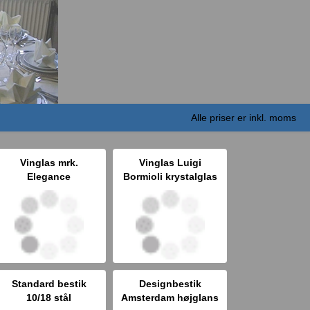
Alle priser er inkl. moms
Vinglas mrk.
Vinglas Luigi
Elegance
Bormioli krystalglas
Standard bestik
Designbestik
10/18 stål
Amsterdam højglans