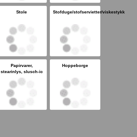
Stole
Stofduge/stofservietter/viskestykk
Papirvarer,
Hoppeborge
stearinlys, slusch-ic