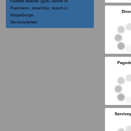
Festtelt tilbehør (gulv, varme m.
Papirvarer, stearinlys, slusch-ic
Dive
Hoppeborge
Serviceydelser
Pagode
Service