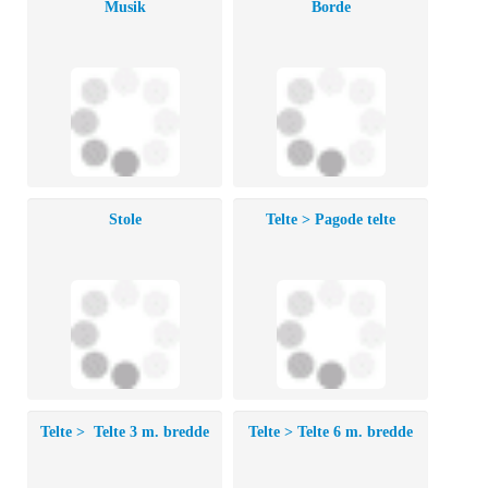
Musik
Borde
Stole
Telte > Pagode telte
Telte > Telte 3 m. bredde
Telte > Telte 6 m. bredde