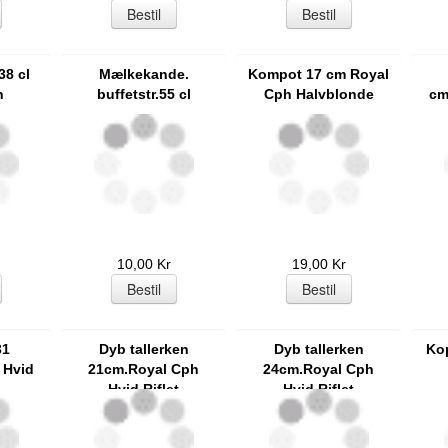
8 cl
Mælkekande.
Kompot 17 cm Royal
h
buffetstr.55 cl
Cph Halvblonde
cm
10,00 Kr
19,00 Kr
31
Dyb tallerken
Dyb tallerken
Ko
 Hvid
21cm.Royal Cph
24cm.Royal Cph
Hvid Riflet
Hvid Riflet