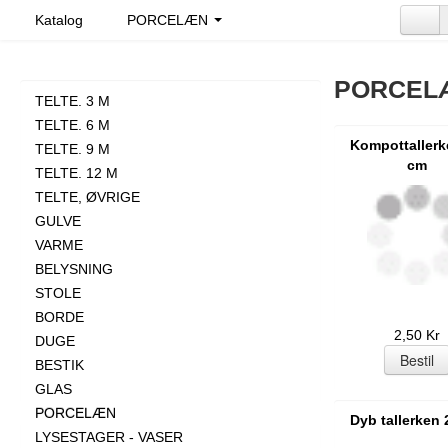
Katalog
PORCELÆN
PORCEL
TELTE. 3 M
TELTE. 6 M
Kompottallerk
TELTE. 9 M
cm
TELTE. 12 M
TELTE, ØVRIGE
GULVE
VARME
BELYSNING
STOLE
BORDE
2,50 Kr
DUGE
BESTIK
GLAS
PORCELÆN
Dyb tallerken
LYSESTAGER - VASER