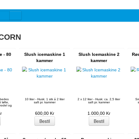
PCORN
e - 80
Slush icemaskine 1
Slush Icemaskine 2
Rød
kammer
kammer
 bedes
10 liter - Husk: 1 stk á 2 liter
2 x 12 liter - Husk: ca. 2,5 liter
Sm
 løfte,
saft pr. kammer
saft pr. kammer
model og
r
600,00 Kr
1.000,00 Kr