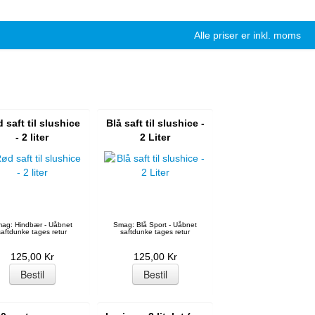
Alle priser er inkl. moms
 saft til slushice
Blå saft til slushice -
- 2 liter
2 Liter
ag: Hindbær - Uåbnet
Smag: Blå Sport - Uåbnet
saftdunke tages retur
saftdunke tages retur
125,00 Kr
125,00 Kr