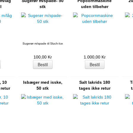
 m/låg
Sugerør m/spade- 50
Popcornmaskine
20
l
stk
uden tilbehør
Sugerør m/spade til Sluch-Ice
100,00 Kr
1.000,00 Kr
, 10
Isbæger med isske,
Salt lakrids 180
T
 retur
50 stk
tages ikke retur
t